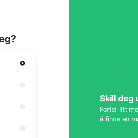
deg?
Skill deg
Fortell litt 
å finne en ma